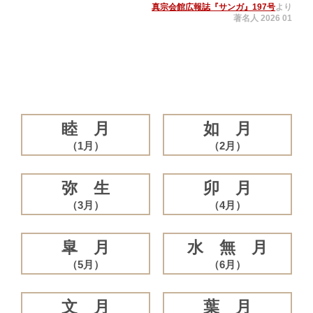
真宗会館広報誌『サンガ』197号
より
著名人 2026 01
睦 月
如 月
（1月）
（2月）
弥 生
卯 月
（3月）
（4月）
皐 月
水 無 月
（5月）
（6月）
文 月
葉 月