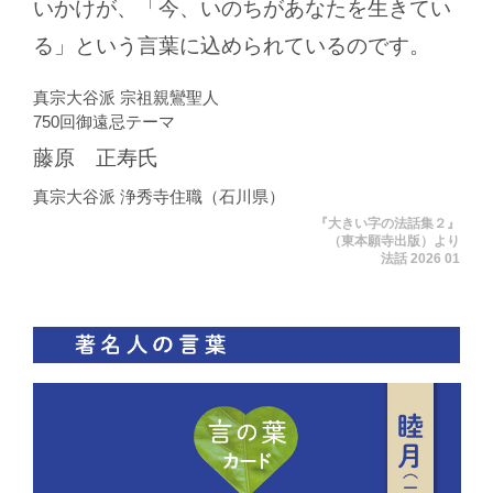
いかけが、「今、いのちがあなたを生きてい
る」という言葉に込められているのです。
真宗大谷派 宗祖親鸞聖人
750回御遠忌テーマ
藤原 正寿氏
真宗大谷派 浄秀寺住職（石川県）
『大きい字の法話集２』
（東本願寺出版）より
法話 2026 01