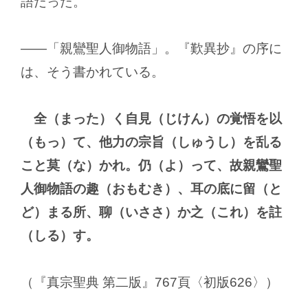
語だった。
―
「親鸞聖人御物語」。『歎異抄』の序に
は、そう書かれている。
全（まった）く自見（じけん）の覚悟を以
（もっ）て、他力の宗旨（しゅうし）を乱る
こと莫（な）かれ。仍（よ）って、故親鸞聖
人御物語の趣（おもむき）、耳の底に留（と
ど）まる所、聊（いささ）か之（これ）を註
（しる）す。
（『真宗聖典 第二版』767頁〈初版626〉）