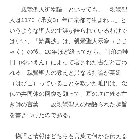
「親鸞聖人御物語」といっても、「親鸞聖
人は1173（承安3）年に京都で生まれ…」と
いうような聖人の生涯が語られているわけで
はない。『歎異抄』は、親鸞聖人示寂（じじ
ゃく）の後、20年ほど経ってから、門弟の唯
円（ゆいえん）によって著された書だと言わ
れる。親鸞聖人の教えと異なる持論が蔓延
（はびこ）っていることを歎いた唯円は、念
仏の共同体の回復を願って、耳の底に残る亡
き師の言葉
―
故親鸞聖人の物語られた趣旨
を書きつけたのである。
物語と情報はどちらも言葉で何かを伝える