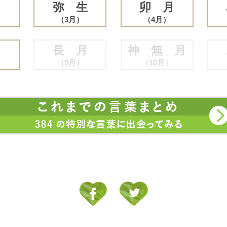
月
弥 生
卯 月
（3月）
（4月）
月
長 月
神 無 月
（9月）
（10月）