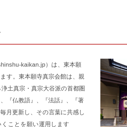
ル
shinshu-kaikan.jp）は、東本願
います。東本願寺真宗会館は、親
る浄土真宗・真宗大谷派の首都圏
、『仏教語』、『法話』、『著
を毎月更新し、その言葉に共感し
いくことを願い運用します