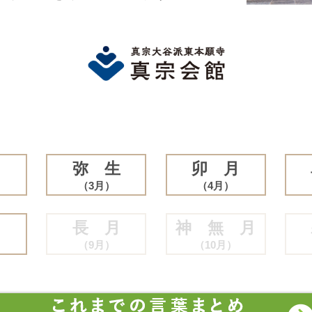
月
弥 生
卯 月
（3月）
（4月）
月
長 月
神 無 月
（9月）
（10月）