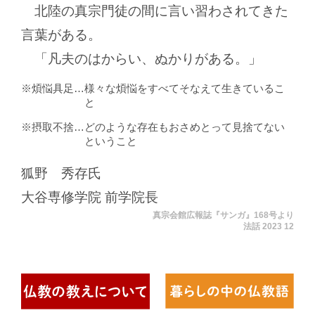
北陸の真宗門徒の間に言い習わされてきた
言葉がある。
「凡夫のはからい、ぬかりがある。」
煩悩具足
様々な煩悩をすべてそなえて生きているこ
と
摂取不捨
どのような存在もおさめとって見捨てない
ということ
狐野 秀存氏
大谷専修学院 前学院長
真宗会館広報誌『サンガ』168号より
法話 2023 12