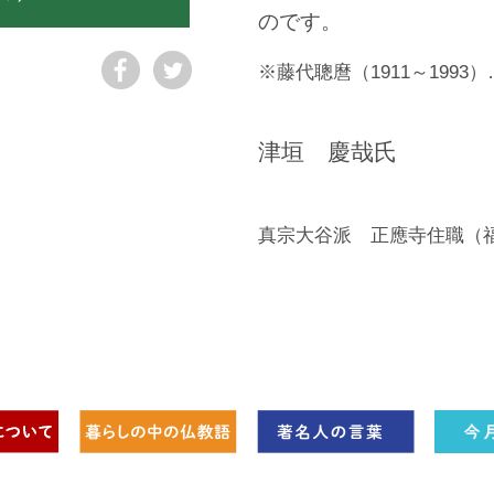
のです。
藤代聰麿（1911～1993）
津垣 慶哉氏
真宗大谷派 正應寺住職（