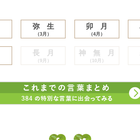
月
弥 生
卯 月
（3月）
（4月）
月
長 月
神 無 月
（9月）
（10月）