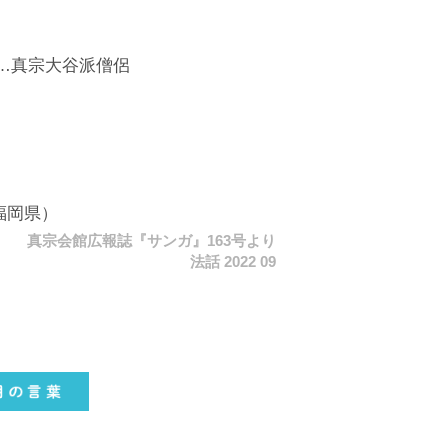
真宗大谷派僧侶
福岡県）
真宗会館広報誌『サンガ』163号より
法話 2022 09