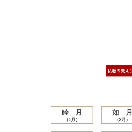
睦 月
如 
（1月）
（2月）