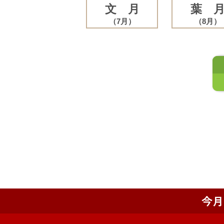
文 月
葉 
（7月）
（8月）