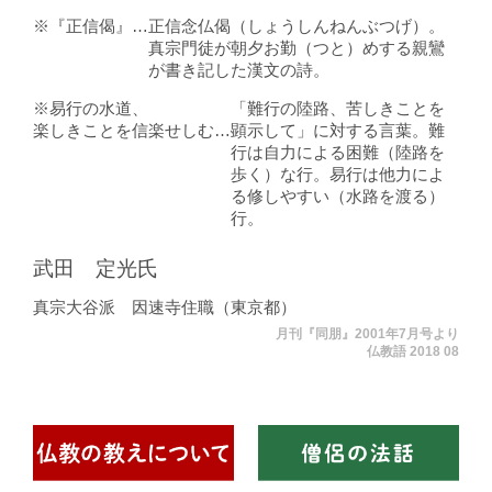
『正信偈』
正信念仏偈（しょうしんねんぶつげ）。
真宗門徒が朝夕お勤（つと）めする親鸞
が書き記した漢文の詩。
易行の水道、
「難行の陸路、苦しきことを
楽しきことを信楽せしむ
顕示して」に対する言葉。難
行は自力による困難（陸路を
歩く）な行。易行は他力によ
る修しやすい（水路を渡る）
行。
武田 定光氏
真宗大谷派 因速寺住職（東京都）
月刊『同朋』2001年7月号より
仏教語 2018 08