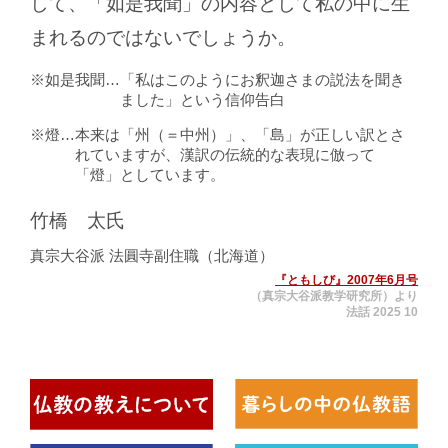
して、「如是我聞」の内容として私の中に生
まれるのではないでしょうか。
如是我聞
「私はこのようにお釈迦さまの説法を聞き
ました」という信仰告白
燈
本来は「州（＝中州）」、「島」が正しい訳とさ
れていますが、漢訳の伝統的な表現に倣って
「燈」としています。
竹橋 太氏
真宗大谷派 法圓寺副住職（北海道）
『ともしび』2007年6月号
（真宗大谷派教学研究所）より
法話 2025 10