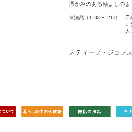
温かみのある励ましのよ
法然（1133〜1212）
日
に
人
スティーブ・ジョブ