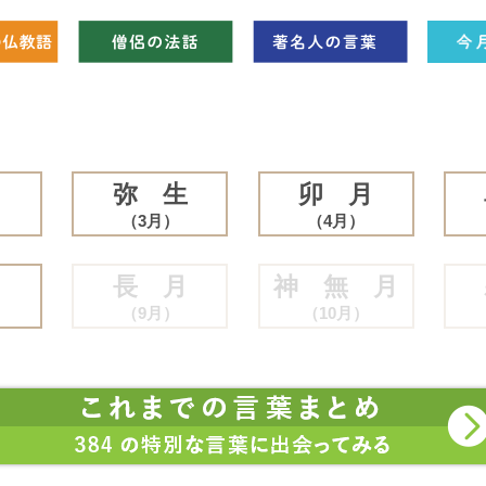
月
弥 生
卯 月
（3月）
（4月）
月
長 月
神 無 月
（9月）
（10月）