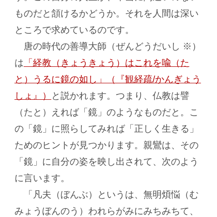
ものだと頷けるかどうか。それを人間は深い
ところで求めているのです。
唐の時代の善導大師（ぜんどうだいし ※）
は
「経教（きょうきょう）はこれを喩（た
と）うるに鏡の如し」（『観経疏/かんぎょう
しょ』）
と説かれます。つまり、仏教は譬
（たと）えれば「鏡」のようなものだと。こ
の「鏡」に照らしてみれば「正しく生きる」
ためのヒントが見つかります。親鸞は、その
「鏡」に自分の姿を映し出されて、次のよう
に言います。
「凡夫（ぼんぶ）というは、無明煩悩（む
みょうぼんのう）われらがみにみちみちて、