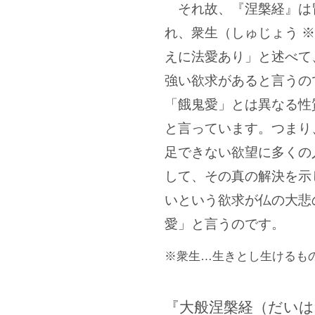
それ故、『涅槃経』は
れ、衆生（しゅじょう 
えに法愛あり」と述べて
強い欲求があると言うの
「餓鬼愛」とは異なる性
と言っています。つまり
足できない欲望に多くの
して、その真の解決を示
いという欲求が仏の大悲
愛」と言うのです。
衆生
生きとし生けるも
『大般涅槃経（だい